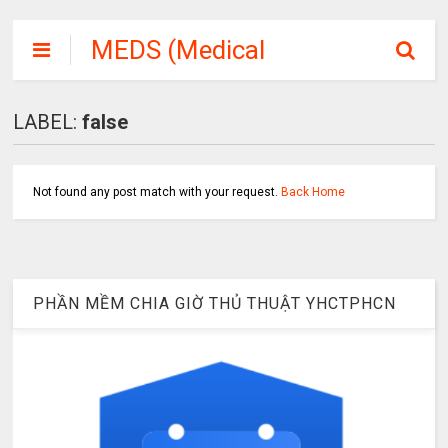
MEDS (Medical
Student or
Medicine Soft)
LABEL:
false
Not found any post match with your request.
Back Home
PHẦN MỀM CHIA GIỜ THỦ THUẬT YHCTPHCN