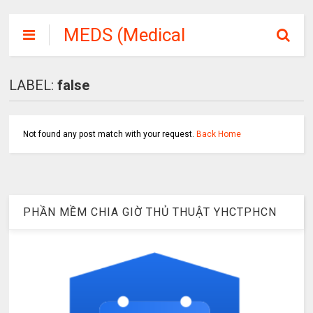
MEDS (Medical
Student or
Medicine Soft)
LABEL:
false
Not found any post match with your request.
Back Home
PHẦN MỀM CHIA GIỜ THỦ THUẬT YHCTPHCN