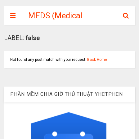
MEDS (Medical
Student or
Medicine Soft)
LABEL:
false
Not found any post match with your request.
Back Home
PHẦN MỀM CHIA GIỜ THỦ THUẬT YHCTPHCN