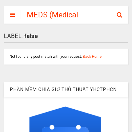
MEDS (Medical
Student or
Medicine Soft)
LABEL:
false
Not found any post match with your request.
Back Home
PHẦN MỀM CHIA GIỜ THỦ THUẬT YHCTPHCN