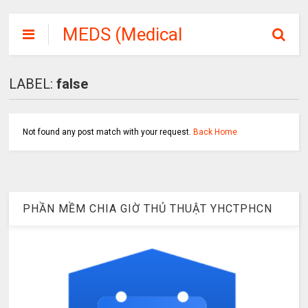
MEDS (Medical
Student or
Medicine Soft)
LABEL:
false
Not found any post match with your request.
Back Home
PHẦN MỀM CHIA GIỜ THỦ THUẬT YHCTPHCN